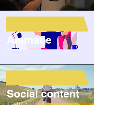
Animatie
B E K I J K >
Social content
B E K I J K >