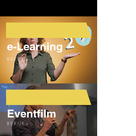
e-Learning
B E K I J K >
Eventfilm
B E K I J K >